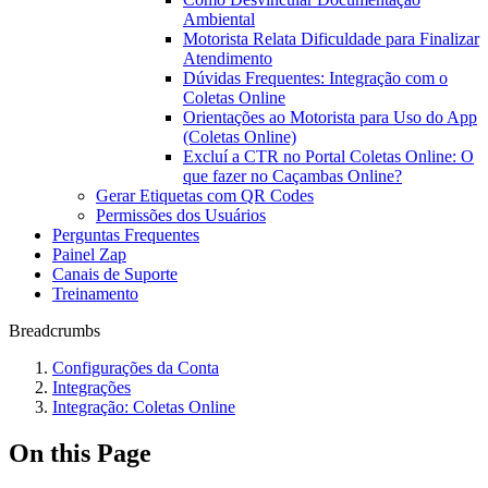
Ambiental
Motorista Relata Dificuldade para Finalizar
Atendimento
Dúvidas Frequentes: Integração com o
Coletas Online
Orientações ao Motorista para Uso do App
(Coletas Online)
Excluí a CTR no Portal Coletas Online: O
que fazer no Caçambas Online?
Gerar Etiquetas com QR Codes
Permissões dos Usuários
Perguntas Frequentes
Painel Zap
Canais de Suporte
Treinamento
Breadcrumbs
Configurações da Conta
Integrações
Integração: Coletas Online
On this Page